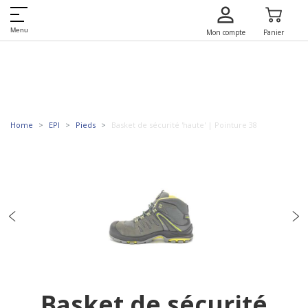
Menu
Mon compte
Panier
Home
EPI
Pieds
Basket de sécurité 'haute' | Pointure 38
Basket de sécurité