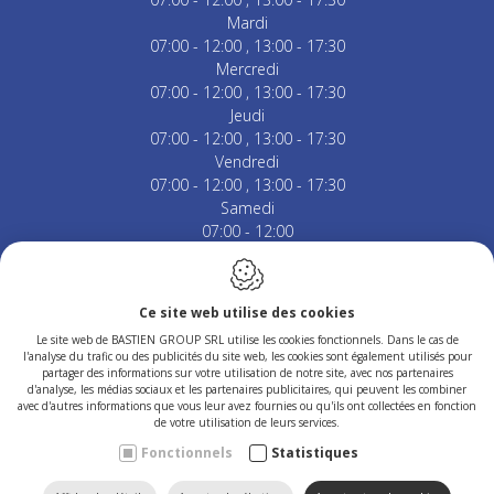
Mardi
07:00 - 12:00
13:00 - 17:30
Mercredi
07:00 - 12:00
13:00 - 17:30
Jeudi
07:00 - 12:00
13:00 - 17:30
Vendredi
07:00 - 12:00
13:00 - 17:30
Samedi
07:00 - 12:00
Fermé le dimanche & jours fériés.
Ce site web utilise des cookies
Le site web de BASTIEN GROUP SRL utilise les cookies fonctionnels. Dans le cas de
l'analyse du trafic ou des publicités du site web, les cookies sont également utilisés pour
Conception du site web par IDcreation 2023
partager des informations sur votre utilisation de notre site, avec nos partenaires
Politique en matière de cookies
d'analyse, les médias sociaux et les partenaires publicitaires, qui peuvent les combiner
Politique de confidentialité
avec d'autres informations que vous leur avez fournies ou qu'ils ont collectées en fonction
Plan du site
de votre utilisation de leurs services.
Fonctionnels
Statistiques
CONTACTEZ-
TROUVEZ
APPELEZ