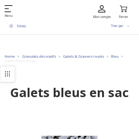
Menu
Mon compte
Panier
Trier par
Filtres
Home
Granulats décoratifs
Galets & Graviers roulés
Bleu
Galets bleus en sac
Galets bleus en sac