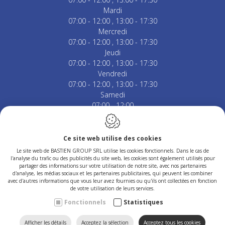
Mardi
07:00 - 12:00
13:00 - 17:30
Mercredi
07:00 - 12:00
13:00 - 17:30
Jeudi
07:00 - 12:00
13:00 - 17:30
Vendredi
07:00 - 12:00
13:00 - 17:30
Samedi
07:00 - 12:00
Fermé le dimanche & jours fériés.
Ce site web utilise des cookies
Le site web de BASTIEN GROUP SRL utilise les cookies fonctionnels. Dans le cas de
l'analyse du trafic ou des publicités du site web, les cookies sont également utilisés pour
Conception du site web par IDcreation 2023
partager des informations sur votre utilisation de notre site, avec nos partenaires
Politique en matière de cookies
d'analyse, les médias sociaux et les partenaires publicitaires, qui peuvent les combiner
avec d'autres informations que vous leur avez fournies ou qu'ils ont collectées en fonction
Politique de confidentialité
de votre utilisation de leurs services.
Plan du site
Fonctionnels
Statistiques
CONTACTEZ-
TROUVEZ
APPELEZ
Afficher les détails
Acceptez la sélection
Acceptez tous les cookies
RECHERCHER
HOME