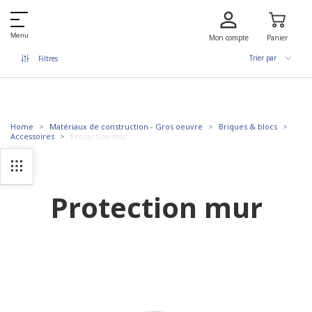
Menu
Mon compte
Panier
Trier par
Filtres
Home
Matériaux de construction - Gros oeuvre
Briques & blocs
Accessoires
Protection mur
Protection mur