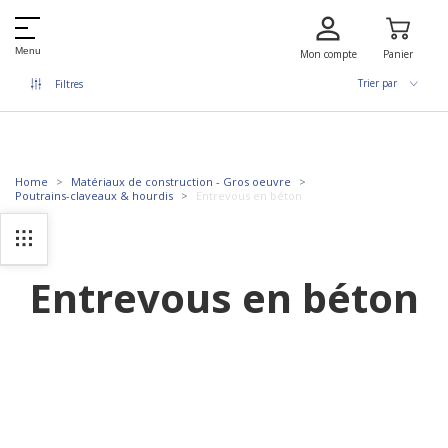
Menu
Mon compte
Panier
Trier par
Filtres
Home
Matériaux de construction - Gros oeuvre
Poutrains-claveaux & hourdis
Entrevous en béton
Entrevous en béton