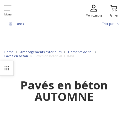
Menu
Mon compte
Panier
Trier par
Filtres
Home
Aménagements extérieurs
Eléments de sol
Pavés en béton
Pavés en béton AUTOMNE
Pavés en béton
AUTOMNE