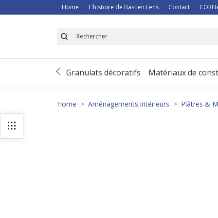
Home
L'histoire de Bastien Lens
Contact
COREt
 de déneigement
Granulats décoratifs
Matériaux de const
Home
Aménagements intérieurs
Plâtres & M