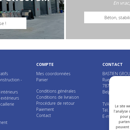
En vrac
Béton, stabili
se !
COMPTE
CONTACT
atifs
Mes coordonnées
BASTIEN GROU
nstruction -
Panier
Rue d'Erbaut, 
7870
Lens
Conditions générales
ntérieurs
Belgique
Conditions de livraison
xtérieurs
Procédure de retour
caillerie
TVA : BE 0401.
Le site w
Paiement
Tél. :
+32 (0) 6
l'analyse 
Contact
E-mail :
info@b
pour p
partena
ment
peuvent 