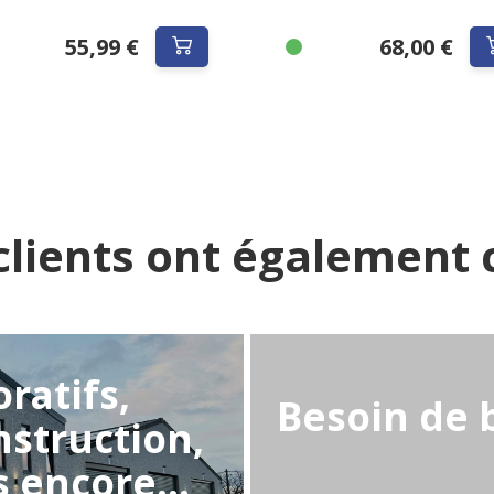
55,99 €
68,00 €
clients ont également c
ratifs,
Besoin de 
struction,
s encore...