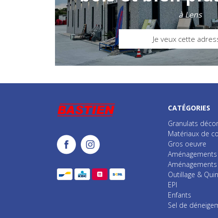
à Lens
Je veux cette adres
CATÉGORIES
Granulats décor
Matériaux de co
Gros oeuvre
Aménagements i
Aménagements e
Outillage & Quin
EPI
Enfants
Sel de déneige