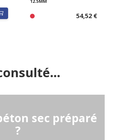
12.5MM
54,52 €
onsulté...
béton sec préparé
?