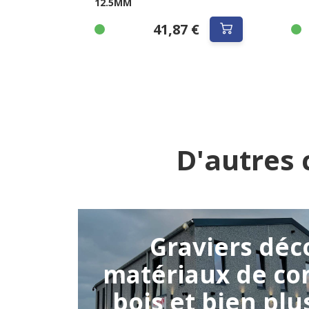
12.5MM
41,87 €
D'autres 
Graviers déco
matériaux de con
bois et bien plu