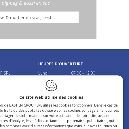
, big-bag & aussi en sac
sé & mortier en vrac, c'est ici !
HEURES D'OUVERTURE
P SRL
Lundi
07:00 - 12:00
22
13:00 - 17:30
Mardi
07:00 - 12:00
13:00 - 17:30
Ce site web utilise des cookies
Mercredi
07:00 - 12:00
233.471
13:00 - 17:30
eb de BASTIEN GROUP SRL utilise les cookies fonctionnels. Dans le cas de
5 22 70 72
Jeudi
07:00 - 12:00
du trafic ou des publicités du site web, les cookies sont également utilisés
astien-lens.be
13:00 - 17:30
artager des informations sur votre utilisation de notre site, avec nos
ires d'analyse, les médias sociaux et les partenaires publicitaires, qui
Vendredi
07:00 - 12:00
les combiner avec d'autres informations que vous leur avez fournies ou
13:00 - 17:30