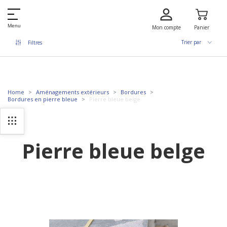
Menu
Mon compte
Panier
Trier par
Filtres
Home
Aménagements extérieurs
Bordures
Bordures en pierre bleue
Pierre bleue belge
Pierre bleue belge