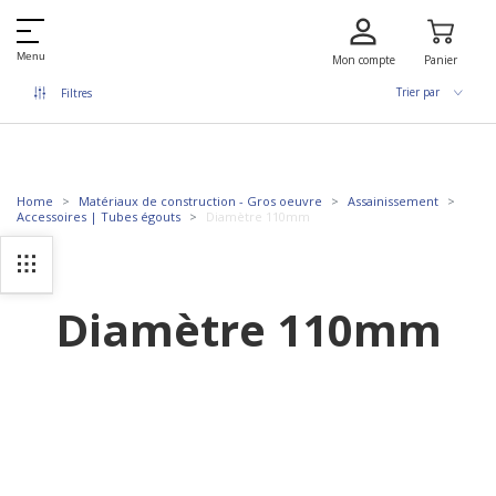
Menu
Mon compte
Panier
Trier par
Filtres
Home
Matériaux de construction - Gros oeuvre
Assainissement
Accessoires | Tubes égouts
Diamètre 110mm
Diamètre 110mm