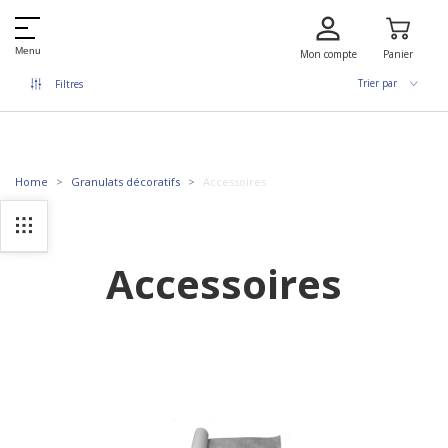
Menu
Mon compte
Panier
Trier par
Filtres
Home
Granulats décoratifs
Accessoires
Accessoires