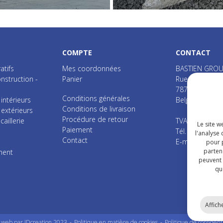
COMPTE
CONTACT
atifs
Mes coordonnées
BASTIEN GROU
nstruction -
Panier
Rue d'Erbaut, 
7870
Lens
Conditions générales
ntérieurs
Belgique
Conditions de livraison
xtérieurs
Procédure de retour
caillerie
TVA : BE 0401.
Le site w
Paiement
Tél. :
+32 (0) 6
l'analyse 
Contact
E-mail :
info@b
pour p
partena
ment
peuvent 
qu'
Affiche
e web par IDcreation 2023
Politique en matière de cookies
Politique de confidenti