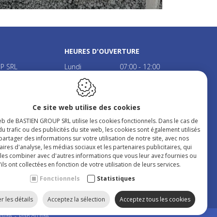
HEURES D'OUVERTURE
P SRL
Lundi
07:00 - 12:00
22
13:00 - 17:30
Mardi
07:00 - 12:00
13:00 - 17:30
Ce site web utilise des cookies
Mercredi
07:00 - 12:00
233.471
13:00 - 17:30
eb de BASTIEN GROUP SRL utilise les cookies fonctionnels. Dans le cas de
5 22 70 72
Jeudi
07:00 - 12:00
du trafic ou des publicités du site web, les cookies sont également utilisés
astien-lens.be
13:00 - 17:30
artager des informations sur votre utilisation de notre site, avec nos
ires d'analyse, les médias sociaux et les partenaires publicitaires, qui
Vendredi
07:00 - 12:00
les combiner avec d'autres informations que vous leur avez fournies ou
13:00 - 17:30
ils ont collectées en fonction de votre utilisation de leurs services.
Samedi
07:00 - 12:00
Fermé le dimanche & jours
Fonctionnels
Statistiques
fériés.
r les détails
Acceptez la sélection
Acceptez tous les cookies
alité
Plan du site