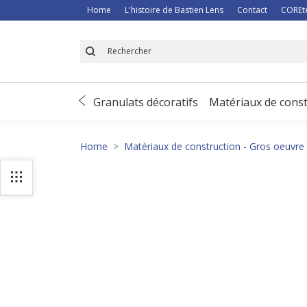
Home
L'histoire de Bastien Lens
Contact
COREt
 de déneigement
Granulats décoratifs
Matériaux de const
Home
Matériaux de construction - Gros oeuvre