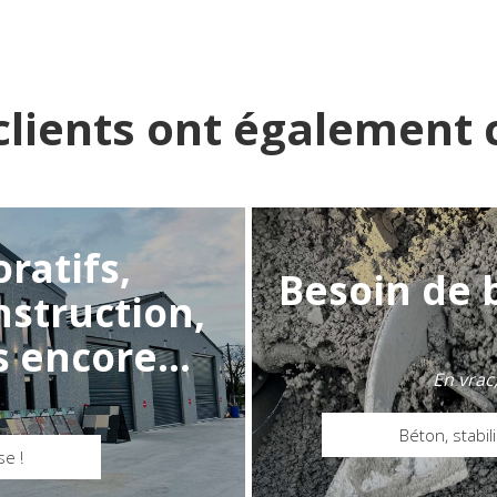
clients ont également c
ratifs,
Besoin de 
struction,
s encore...
En vrac
Béton, stabili
se !