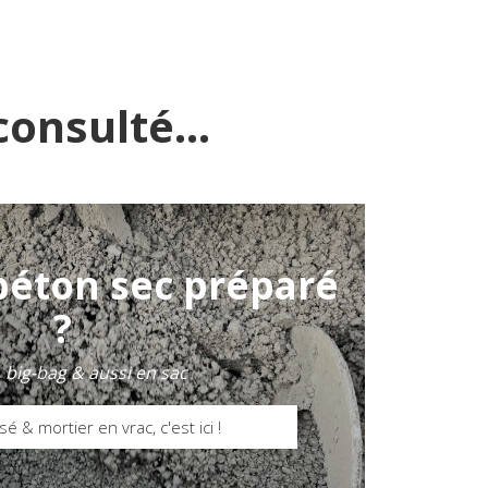
onsulté...
béton sec préparé
?
, big-bag & aussi en sac
sé & mortier en vrac, c'est ici !