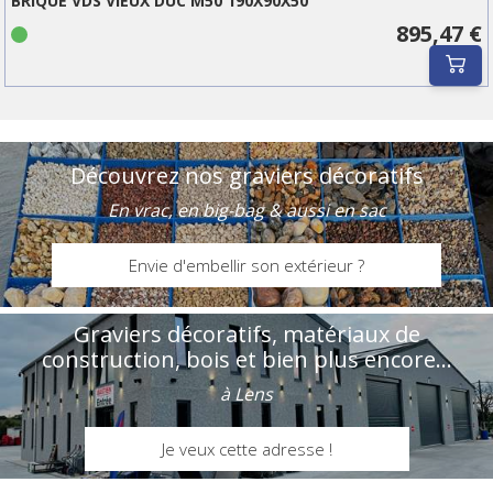
BRIQUE VDS VIEUX DUC M50 190X90X50
895,47 €
Découvrez nos graviers décoratifs
En vrac, en big-bag & aussi en sac
Envie d'embellir son extérieur ?
Graviers décoratifs, matériaux de
construction, bois et bien plus encore...
à Lens
Je veux cette adresse !