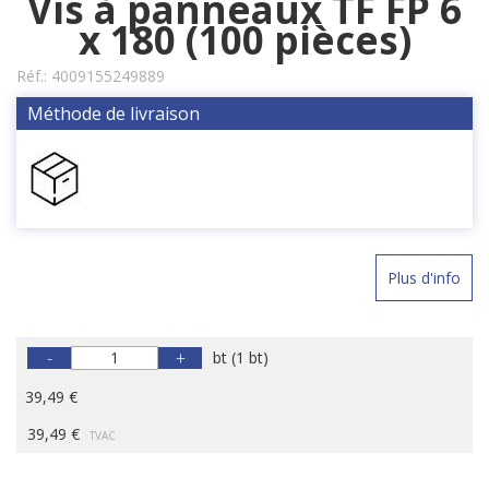
Vis à panneaux TF FP 6
x 180 (100 pièces)
Réf.:
4009155249889
Méthode de livraison
Plus d'info
-
+
bt
(
1 bt
)
39,49 €
39,49 €
TVAC