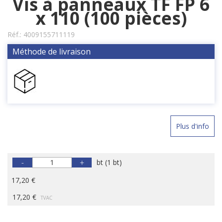
Vis à panneaux TF FP 6
x 110 (100 pièces)
Réf.:
4009155711119
Méthode de livraison
Plus d'info
-
+
bt
(
1 bt
)
17,20 €
17,20 €
TVAC