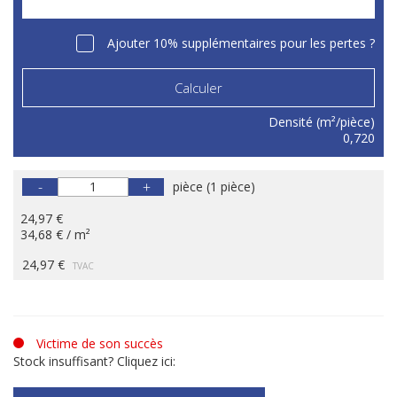
Ajouter 10% supplémentaires pour les pertes ?
Calculer
Densité (m²/pièce)
0,720
-
+
pièce
(
1 pièce
)
24,97 €
34,68 € / m²
24,97 €
TVAC
Victime de son succès
Stock insuffisant? Cliquez ici: