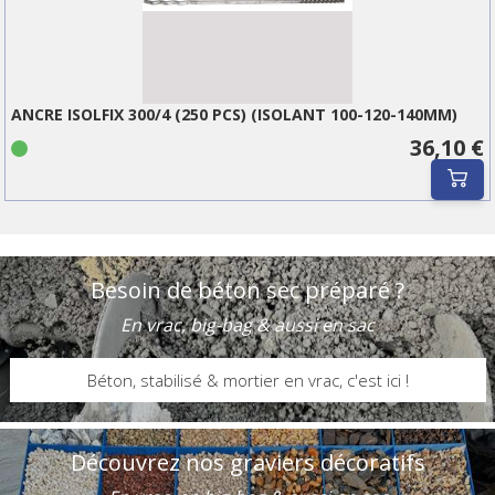
ANCRE ISOLFIX 300/4 (250 PCS) (ISOLANT 100-120-140MM)
36,10 €
Besoin de béton sec préparé ?
En vrac, big-bag & aussi en sac
Béton, stabilisé & mortier en vrac, c'est ici !
Découvrez nos graviers décoratifs