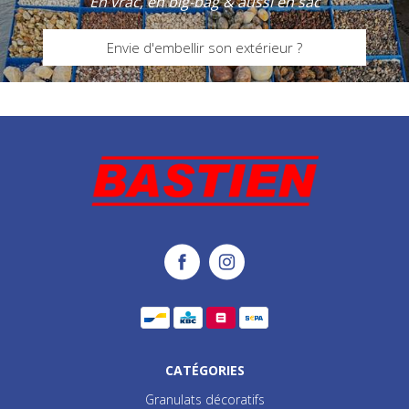
En vrac, en big-bag & aussi en sac
Envie d'embellir son extérieur ?
CATÉGORIES
Granulats décoratifs