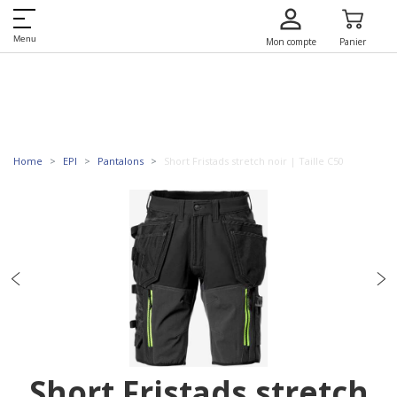
Menu
Mon compte
Panier
Home
EPI
Pantalons
Short Fristads stretch noir | Taille C50
Short Fristads stretch