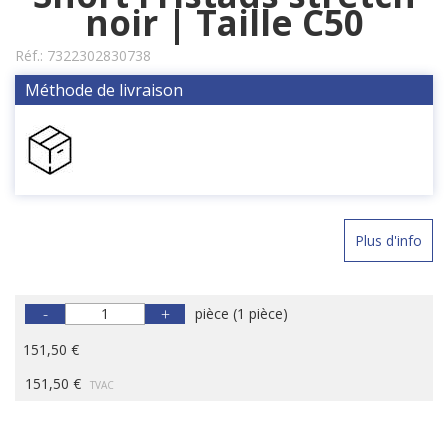
noir | Taille C50
Réf.:
7322302830738
Méthode de livraison
Plus d'info
-
+
pièce
(
1 pièce
)
151,50 €
151,50 €
TVAC