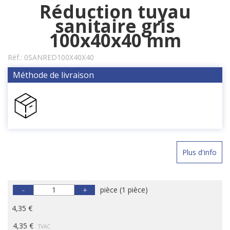
Réduction tuyau
sanitaire gris
100x40x40 mm
Réf.:
0SANRED100X40X40
Méthode de livraison
Plus d'info
-
+
pièce
(
1 pièce
)
4,35 €
4,35 €
TVAC