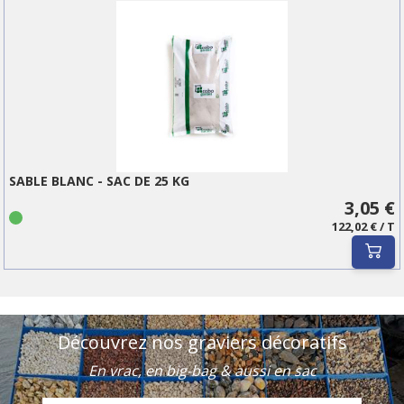
SABLE BLANC - SAC DE 25 KG
3,05 €
122,02 € / T
Découvrez nos graviers décoratifs
En vrac, en big-bag & aussi en sac