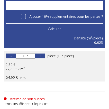
Ajouter 10% supplémentaires pour les pertes ?
Calculer
Densité (m²/pièce)
0,023
-
+
pièce
(
105 pièce
)
0,52 €
22,63 € / m²
54,60 €
TVAC
Victime de son succès
Stock insuffisant? Cliquez ici: