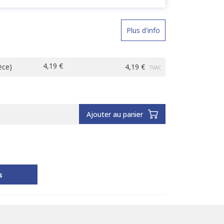
Plus d'info
4,19 €
èce
)
4,19 €
TVAC
Ajouter au panier
s