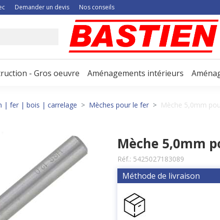
ec
Demander un devis
Nos conseils
ruction - Gros oeuvre
Aménagements intérieurs
Aménag
| fer | bois | carrelage
Mèches pour le fer
Mèche 5,0mm pour
Mèche 5,0mm po
Réf.:
5425027183089
Méthode de livraison