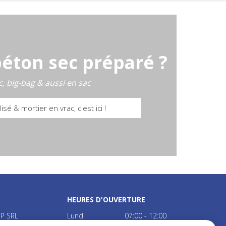
béton sec préparé ?
c, big-bag & aussi en sac
isé & mortier en vrac, c'est ici !
HEURES D'OUVERTURE
P SRL
Lundi
07:00 - 12:00