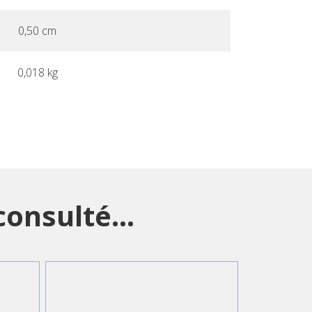
0,50 cm
0,018 kg
onsulté...