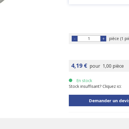
-
+
pièce
(
1 pi
4,19 €
pour
1,00 pièce
En stock
Stock insuffisant? Cliquez ici:
Demander un devi