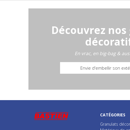
Découvrez nos 
décorati
En vrac, en big-bag & aus
Envie d'embellir son exté
CATÉGORIES
Granulats décor