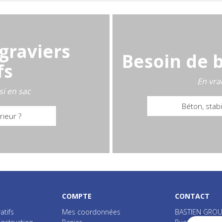
graviers
Besoin de 
fs
En vra
si en sac
Béton, stabil
rieur ?
COMPTE
CONTACT
atifs
Mes coordonnées
BASTIEN GROU