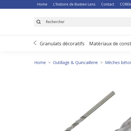
Home
L'histoire de Bastien Lens
Contact
COREt
 de déneigement
Granulats décoratifs
Matériaux de const
Home
Outillage & Quincaillerie
Mèches béton 