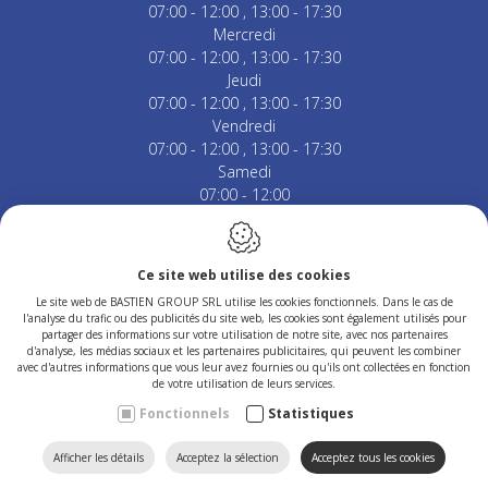
07:00 - 12:00
13:00 - 17:30
Mercredi
07:00 - 12:00
13:00 - 17:30
Jeudi
07:00 - 12:00
13:00 - 17:30
Vendredi
07:00 - 12:00
13:00 - 17:30
Samedi
07:00 - 12:00
Fermé le dimanche & jours fériés.
Ce site web utilise des cookies
Le site web de BASTIEN GROUP SRL utilise les cookies fonctionnels. Dans le cas de
l'analyse du trafic ou des publicités du site web, les cookies sont également utilisés pour
Conception du site web par IDcreation 2023
partager des informations sur votre utilisation de notre site, avec nos partenaires
Politique en matière de cookies
d'analyse, les médias sociaux et les partenaires publicitaires, qui peuvent les combiner
Politique de confidentialité
avec d'autres informations que vous leur avez fournies ou qu'ils ont collectées en fonction
Plan du site
de votre utilisation de leurs services.
Fonctionnels
Statistiques
CONTACTEZ-
TROUVEZ
APPELEZ
Afficher les détails
Acceptez la sélection
Acceptez tous les cookies
RECHERCHER
HOME
NOUS
NOUS
NOUS