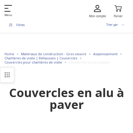
Menu
Mon compte
Panier
Trier par
Filtres
Home
Matériaux de construction - Gros oeuvre
Assainissement
Chambres de visite | Réhausses | Couvercles
Couvercles pour chambres de visite
Couvercles en alu à paver
Couvercles en alu à
paver