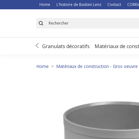
Home
L'histoire de Bastien Lens
Contact
COREt
 de déneigement
Granulats décoratifs
Matériaux de const
Home
Matériaux de construction - Gros oeuvre