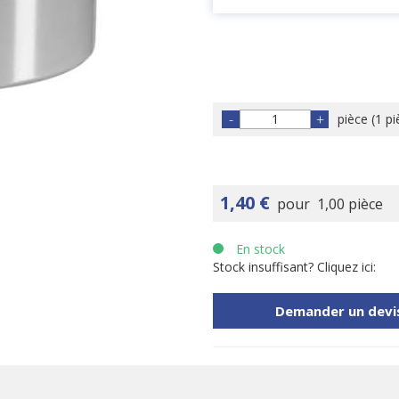
-
+
pièce
(
1 pi
1,40 €
pour
1,00 pièce
En stock
Stock insuffisant? Cliquez ici:
Demander un devi