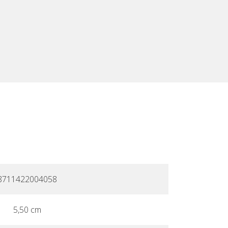
8711422004058
5,50 cm