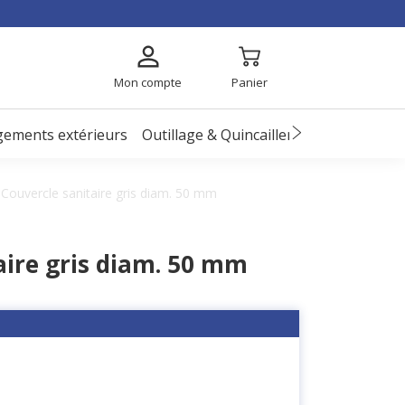
Mon compte
Panier
ements extérieurs
Outillage & Quincaillerie
EPI
Enfant
Couvercle sanitaire gris diam. 50 mm
aire gris diam. 50 mm