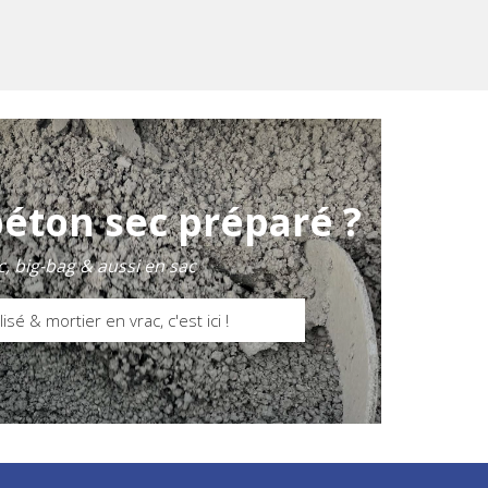
béton sec préparé ?
c, big-bag & aussi en sac
isé & mortier en vrac, c'est ici !