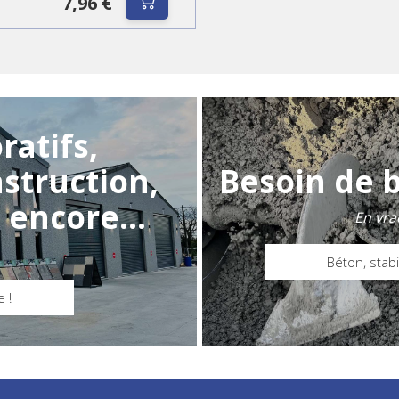
7,96 €
ratifs,
struction,
Besoin de 
 encore...
En vra
Béton, stabil
 !