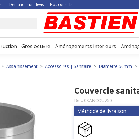
ec
Demander un devis
Nos conseils
ruction - Gros oeuvre
Aménagements intérieurs
Aménag
Assainissement
Accessoires | Sanitaire
Diamètre 50mm
Couvercle sanit
Réf.:
0SANCOUV50
Méthode de livraison