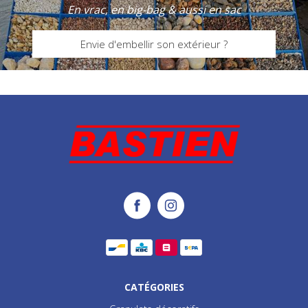
En vrac, en big-bag & aussi en sac
Envie d'embellir son extérieur ?
CATÉGORIES