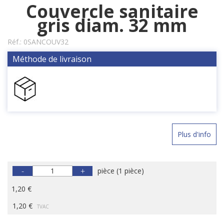
Couvercle sanitaire
gris diam. 32 mm
Réf.:
0SANCOUV32
Méthode de livraison
Plus d'info
-
+
pièce
(
1 pièce
)
1,20 €
1,20 €
TVAC