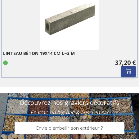
LINTEAU BÉTON 19X14 CM L=3 M
37,20 €
Découvrez nos graviers décoratifs
En vrac, en big-bag & aussi en sac
Envie d'embellir son extérieur ?