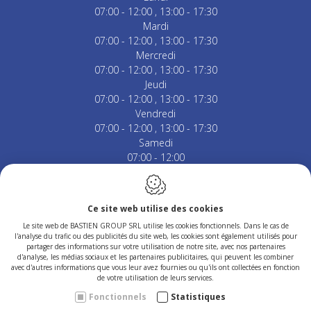
07:00 - 12:00
13:00 - 17:30
Mardi
07:00 - 12:00
13:00 - 17:30
Mercredi
07:00 - 12:00
13:00 - 17:30
Jeudi
07:00 - 12:00
13:00 - 17:30
Vendredi
07:00 - 12:00
13:00 - 17:30
Samedi
07:00 - 12:00
Fermé le dimanche & jours fériés.
Ce site web utilise des cookies
Le site web de BASTIEN GROUP SRL utilise les cookies fonctionnels. Dans le cas de
l'analyse du trafic ou des publicités du site web, les cookies sont également utilisés pour
Conception du site web par IDcreation 2023
partager des informations sur votre utilisation de notre site, avec nos partenaires
Politique en matière de cookies
d'analyse, les médias sociaux et les partenaires publicitaires, qui peuvent les combiner
Politique de confidentialité
avec d'autres informations que vous leur avez fournies ou qu'ils ont collectées en fonction
Plan du site
de votre utilisation de leurs services.
Fonctionnels
Statistiques