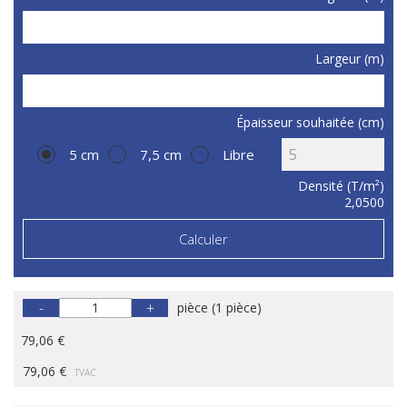
Largeur (m)
Épaisseur souhaitée (cm)
5 cm
7,5 cm
Libre
Densité (T/m²)
2,0500
Calculer
-
+
pièce
(
1 pièce
)
79,06 €
79,06 €
TVAC